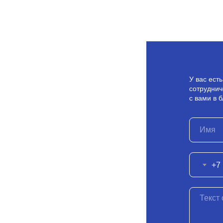
У вас ест
сотруднич
с вами в 
+7