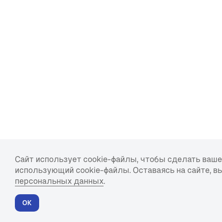
Сайт использует cookie-файлы, чтобы сделать ваше
+7 495 640-91-02
многоканальный
использующий cookie-файлы. Оставаясь на сайте, в
персональных данных
.
г. Москва, Варшавское шоссе, 42
ОК
info@fondfairwind.ru