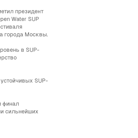
метил президент
Open Water SUP
естиваля
та города Москвы.
уровень в SUP-
ерство
а устойчивых SUP-
и финал
ни сильнейших