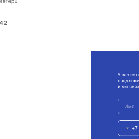
ветер»
:42
У вас ест
предложи
и мы свя
+7