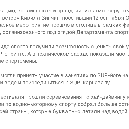
зацию, зрелищность и праздничную атмосферу от
ветер» Кирилл Зинчин, посетивший 12 сентября 
нарное мероприятие прошло в столице в рамках ф
 организованного под эгидой Департамента спор
вида спорта получили возможность оценить свой 
-спринте. А в техническом заезде показали маст
е спортсмены.
и могли принять участие в занятиях по SUP-йоге н
й воде и присоединиться к SUP-карнавалу.
фестиваля прошли соревнования по хай-дайвингу 
ии по водно-моторному спорту собрал больше сот
сей страны, которые буквально летали над водой.